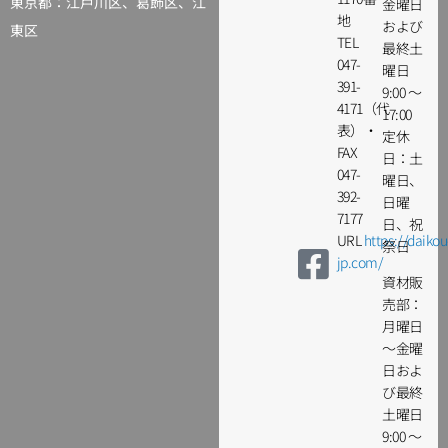
東京都：
江戸川区
、葛飾区、江
金曜日
地
および
東区
TEL
最終土
047-
曜日
391-
9:00 ～
4171（代
17:00
表）・
定休
FAX
日：土
047-
曜日、
392-
日曜
7177
日、祝
URL
https://daikou
祭日
jp.com/
資材販
売部：
月曜日
～金曜
日およ
び最終
土曜日
9:00 ～