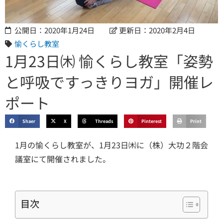
公開日：2020年1月24日
更新日：2020年2月4日
愉くらし教室
1月23日㈭ 愉くらし教室「姿勢
と呼吸ですっきりヨガ」開催レ
ポート
Shaer
X
Threads
Pinterest
Print
1月の愉くらし教室が、1月23日㈭に（株）大功２階会
議室にて開催されました。
目次