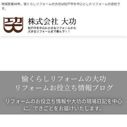
内
地域密着48年。愉くらしリフォームの大功は松戸市を中心としたリフォームの会社で
す。
容
を
ス
キ
ッ
プ
愉くらしリフォームの大功
リフォームお役立ち情報ブログ
リフォームのお役立ち情報や大功の現場日記を中心
に、できごとをお届けいたします。