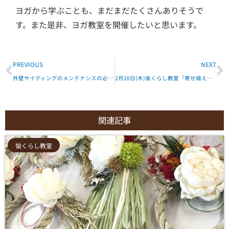
ヨガから学ぶことも、
まだまだたくさんありそうで
す。また是非、ヨガ教室を開催したいと思います。
Prev
N
PREVIOUS
NEXT
外壁サイディングのメンテナンスの必要性とその時期は？
2月20日(木)愉くらし教室「寄せ植え：ハンギングテラリウム」開催レポート
関連記事
愉くらし教室