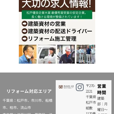
営業
〒270-
リフォーム対応エリア
2221
時間
千葉県
建築
千葉県：松戸市、
市川市
、
船橋
松戸市
部：月
市
、
柏市
、流山市
紙敷
曜日～
1170番