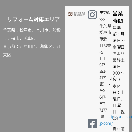
営業
〒270-
リフォーム対応エリア
2221
時間
千葉県
建築
千葉県：松戸市、
市川市
、
船橋
松戸市
部：月
市
、
柏市
、流山市
紙敷
曜日～
1170番
東京都：
江戸川区
、葛飾区、江
金曜日
地
および
東区
TEL
最終土
047-
曜日
391-
9:00 ～
4171（代
17:00
表）・
定休
FAX
日：土
047-
曜日、
392-
日曜
7177
日、祝
URL
https://daikou
祭日
jp.com/
資材販