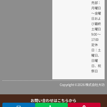
売部：
月曜日
～金曜
日およ
び最終
土曜日
9:00 ～
17:00
定休
日：土
曜日、
日曜
日、祝
祭日
Copyright ©2026 株式会社大功
お問い合わせはこちらから