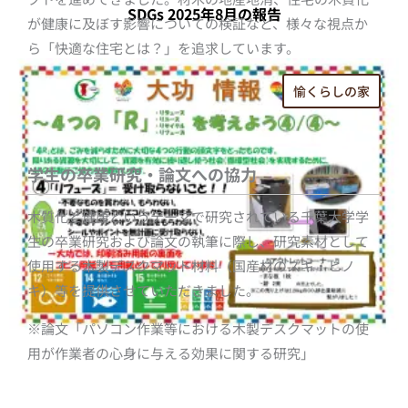
SDGs 2025年8月の報告
が健康に及ぼす影響についての検証など、様々な視点か
ら「快適な住宅とは？」を追求しています。
愉くらしの家
学生の卒業研究・論文への協力
木質化と健康というテーマで研究されている千葉大学学
生の卒業研究および論文の執筆に際し、研究素材として
使用する木製デスクマット材料（国産材のスギ・ヒノ
キ）等を提供させていただきました。
※論文「パソコン作業等における木製デスクマットの使
用が作業者の心身に与える効果に関する研究」