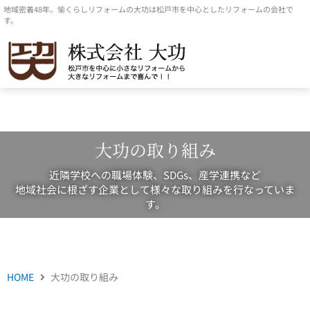
内
地域密着48年。愉くらしリフォームの大功は松戸市を中心としたリフォームの会社で
す。
容
を
ス
キ
ッ
プ
大功の取り組み
近隣学校への職場体験、SDGs、産学連携など
地域社会に根ざす企業として様々な取り組みを行なっていま
す。
HOME
大功の取り組み