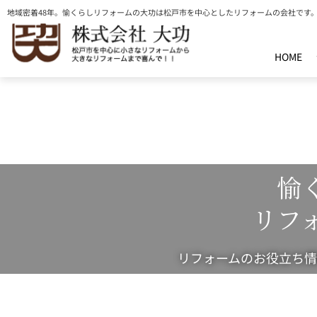
内
地域密着48年。愉くらしリフォームの大功は松戸市を中心としたリフォームの会社です
容
を
HOME
ス
キ
ッ
プ
愉
リフ
リフォームのお役立ち情