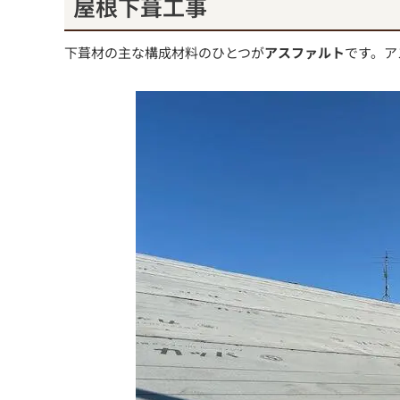
屋根下葺工事
下葺材の主な構成材料のひとつが
アスファルト
です。ア