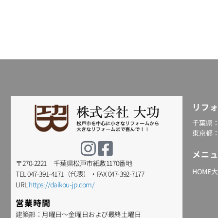
リフ
千葉県
東京都
メニ
〒270-2221 千葉県松戸市紙敷1170番地
HOME
TEL 047-391-4171（代表）・FAX 047-392-7177
URL
https://daikou-jp.com/
営業時間
建築部：月曜日～金曜日および最終土曜日