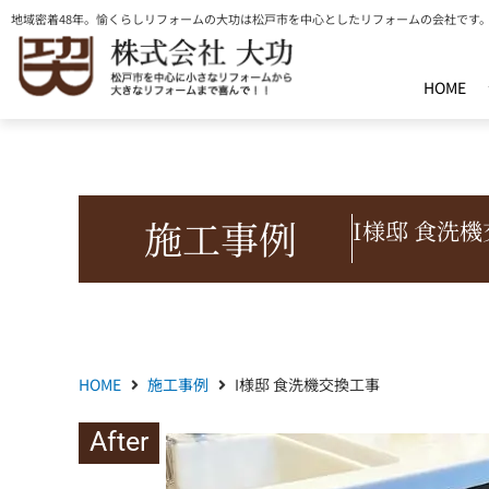
内
地域密着48年。愉くらしリフォームの大功は松戸市を中心としたリフォームの会社です
容
を
HOME
ス
キ
ッ
プ
施工事例
I様邸 食洗
HOME
施工事例
I様邸 食洗機交換工事
After