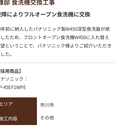
I様邸 食洗機交換工事
故障によりフルオープン食洗機に交換
0年前に納入したパナソニック製W450深型食洗器が故
障したため、フロントオープン食洗機W450に入れ替え
希望ということで、パナソニック様よりご紹介いただき
ました。
【採用商品】
パナソニック：
P-45EF1WPE
エリア
市川市
その他
施工内容