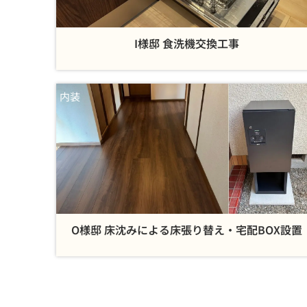
I様邸 食洗機交換工事
内装
O様邸 床沈みによる床張り替え・宅配BOX設置