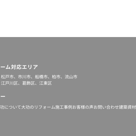
ォーム対応エリア
：松戸市、
市川市
、
船橋市
、
柏市
、流山市
：
江戸川区
、葛飾区、江東区
ュー
大功について
大功のリフォーム
施工事例
お客様の声
お問い合わせ
建築資