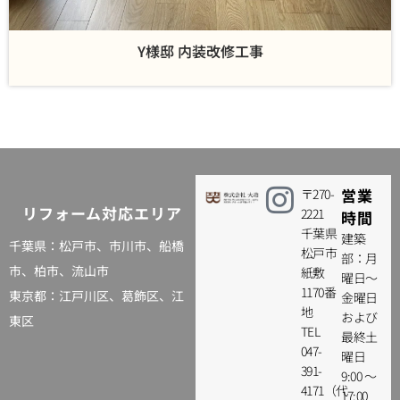
Y様邸 内装改修工事
営業
〒270-
リフォーム対応エリア
2221
時間
千葉県
建築
千葉県：松戸市、
市川市
、
船橋
松戸市
部：月
市
、
柏市
、流山市
紙敷
曜日～
1170番
東京都：
江戸川区
、葛飾区、江
金曜日
地
および
東区
TEL
最終土
047-
曜日
391-
9:00 ～
4171（代
17:00