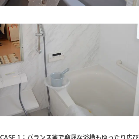
CASE 1：バランス釜で窮屈な浴槽もゆったり広び