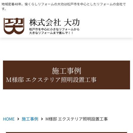
内
地域密着48年。愉くらしリフォームの大功は松戸市を中心としたリフォームの会社で
す。
容
を
ス
キ
ッ
プ
施工事例
M様邸 エクステリア照明設置工事
HOME
施工事例
M様邸 エクステリア照明設置工事