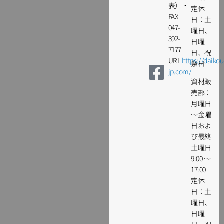
表）・
定休
FAX
日：土
047-
曜日、
392-
日曜
7177
日、祝
URL
https://daikou
祭日
jp.com/
資材販
売部：
月曜日
～金曜
日およ
び最終
土曜日
9:00 ～
17:00
定休
日：土
曜日、
日曜