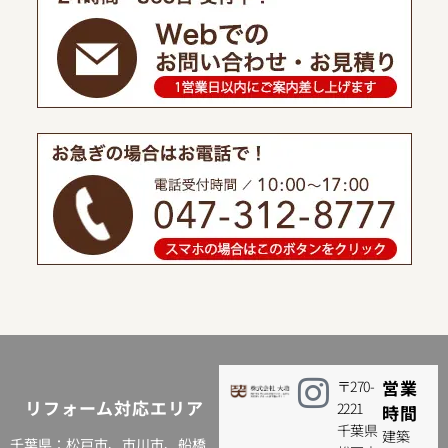
営業
〒270-
リフォーム対応エリア
2221
時間
千葉県
建築
千葉県：松戸市、
市川市
、
船橋