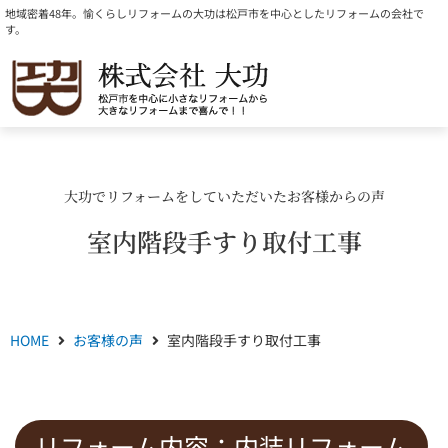
内
地域密着48年。愉くらしリフォームの大功は松戸市を中心としたリフォームの会社で
す。
容
を
ス
キ
ッ
プ
大功でリフォームをしていただいたお客様からの声
室内階段手すり取付工事
HOME
お客様の声
室内階段手すり取付工事
リフォーム内容：
内装リフォーム