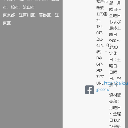
松戸市
部：月
市
、
柏市
、流山市
紙敷
曜日～
1170番
東京都：
江戸川区
、葛飾区、江
金曜日
地
および
東区
TEL
最終土
047-
曜日
391-
9:00 ～
4171（代
17:00
表）・
定休
FAX
日：土
047-
曜日、
392-
日曜
7177
日、祝
URL
https://daikou
祭日
jp.com/
資材販
売部：
月曜日
～金曜
日およ
び最終