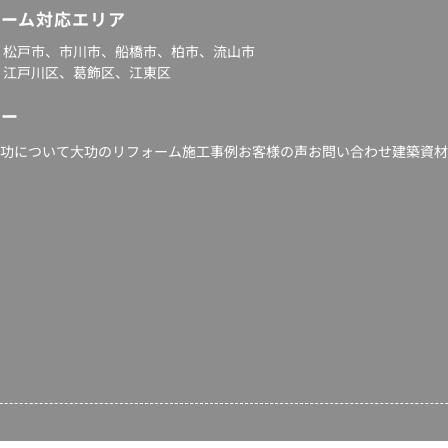
ォーム対応エリア
：松戸市、
市川市
、
船橋市
、
柏市
、流山市
：
江戸川区
、葛飾区、江東区
ュー
大功について
大功のリフォーム
施工事例
お客様の声
お問い合わせ
建築資