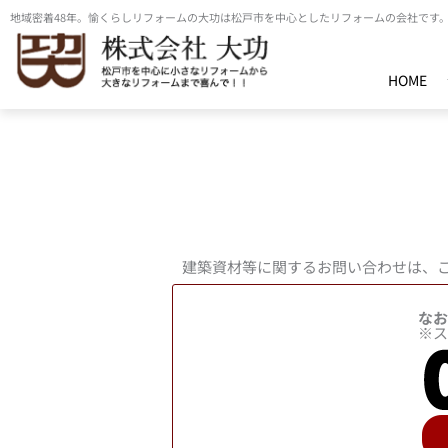
内
地域密着48年。愉くらしリフォームの大功は松戸市を中心としたリフォームの会社です
容
を
HOME
ス
キ
ッ
プ
建築資材等に関するお問い合わせは、
なお
※ス